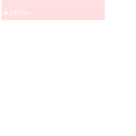
恋愛の悩み