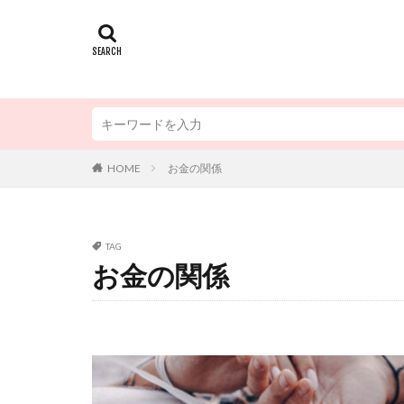
HOME
お金の関係
TAG
お金の関係