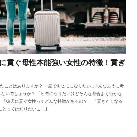
に貢ぐ母性本能強い女性の特徴！貢ぎ
たことはありますか？ 一度でもヒモになりたい…そんなふうに考
ないでしょうか？ 「ヒモになりたいけどそんな都合よく行かな
」 「彼氏に貢ぐ女性ってどんな特徴があるの？」 「貢ぎたくなる
とっては知りたいこ […]