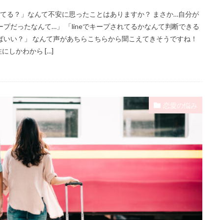
てる？」なんて不安に思ったことはありますか？ まさか…自分が
プだったなんて…」 「lineでキープされてるかなんて判断できる
ばいい？」 なんて声があちらこちらから聞こえてきそうですね！
しかわから […]
恋愛の悩み