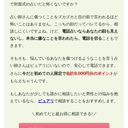
で対面式の占いだと怖くないですか？
占い師さんに傷つくことをズカズカと目の前で言われるほど
怖いことはありません。こっちの顔だってバレてるから、相
談しにくいですよね。けど、
電話占いならあなたの顔も見え
ないし、本当に嫌なことを言われたら、電話を切る
こともで
きます。
そもそも、悩んでいるあなたを傷つけるようなことを言う占
い師さんはピュアリにいないので、安心して電話できます。
8,000
さらに
今だと初めての人限定で
合計
円分のポイント
が
もらえちゃうんです。
もしあなたが少しでも誰かに相談したいと男性との悩みを抱
えているなら、
ピュアリ
で相談することをおすすめします。
＼初めてだと超お得に相談できる!／