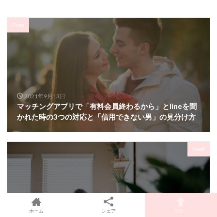
Prev
2021年9月13日
マッチングアプリで「有料会員終わるから」とlineを聞
かれた時の3つの対応と「信用できない男」の見分け方
Next
2021年9月15日
ホーム
シェア
TOPへ