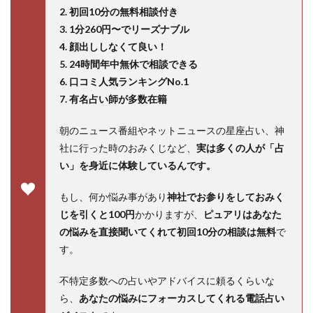
2. 初回10分の無料相談付き
3. 1分260円〜でリーズナブル
4. 顔出ししなくて良い！
5. 24時間年中無休で相談できる
6. 口コミ人気ランキングNo.1
7. 有名占い師が多数在籍
朝のニュース番組やネットニュースの星座占い、神
社に行った時のおみくじなど、
実は多くの人が「占
い」を身近に体験しているんです。
もし、何か悩み事があり
神社でお参りをしておみく
じを引くと100円
かかりますが、
ピュアリはあなた
の悩みを直接聞いてくれて初回10分の相談は無料
で
す。
不特定多数への占いやアドバイスに頼るくらいな
ら、
あなたの悩みにフォーカスしてくれる電話占い