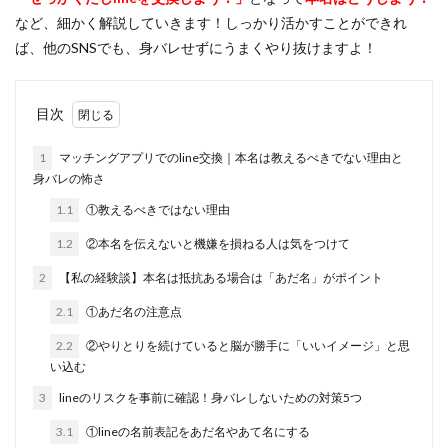
など、細かく解説していきます！しっかり活かすことができれ
ば、他のSNSでも、身バレせずにうまくやり抜けますよ！
目次
1
マッチングアプリでのline交換｜本名は教えるべきでない理由と
身バレの怖さ
1.1
①教えるべきではない理由
1.2
②本名を伝えないと機嫌を損ねる人は気をつけて
2
【私の経験談】本名は抵抗ある場合は「あだ名」がポイント
2.1
①あだ名の注意点
2.2
②やりとりを続けていると脳が勝手に「いいイメージ」と思
い込む
3
lineのリスクを事前に確認！身バレしないための対策5つ
3.1
①lineの名前表記をあだ名やあて名にする