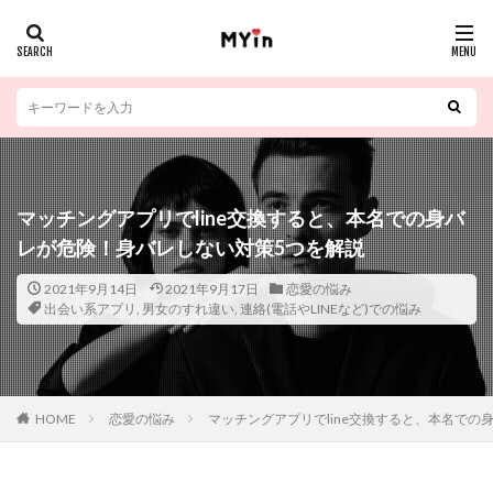
マッチングアプリでline交換すると、本名での身バ
レが危険！身バレしない対策5つを解説
2021年9月14日
2021年9月17日
恋愛の悩み
出会い系アプリ
,
男女のすれ違い
,
連絡(電話やLINEなど)での悩み
HOME
恋愛の悩み
マッチングアプリでline交換すると、本名での