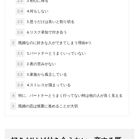
2.3
3.初心に帰る
2.4
4.何もしない
2.5
5.思うだけは良いと割り切る
2.6
6.リスク承知で付き合う
3
既婚なのに好きな人ができてしまう理由6つ
3.1
1.パートナーとうまくいっていない
3.2
2.夜の営みがない
3.3
3.家族から孤立している
3.4
4.ストレスが溜まっている
4
特に、パートナーとうまく行ってない時は他の人が良く見える
5
既婚の恋は慎重に進めることが大切