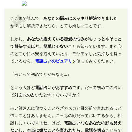
ここまで読んで、
あなたの悩みはスッキリ解決できました
か？
もし解決できたなら、とても嬉しいことです。
しかし、
あなたの抱えている恋愛の悩みがちょっとやそっと
で解決するほど、簡単じゃない
ことも知っています。まだ心
のどこかに不安を抱えていたり、モヤモヤした気持ちを持っ
ているなら、
電話占いのピュアリ
を使ってみてください。
「占いって初めてだからなぁ…」
という人ほど
電話占いがおすすめ
です。だって初めての占い
で対面式の占いだと怖くないですか？
占い師さんに傷つくことをズカズカと目の前で言われるほど
怖いことはありません。こっちの顔だってバレてるから、相
談しにくいですよね。けど、
電話占いならあなたの顔も見え
ないし、本当に嫌なことを言われたら、電話を切る
こともで