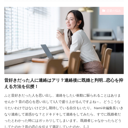
恋愛の悩み
昔好きだった人に連絡はアリ？連絡後に既婚と判明…恋心を抑
える方法を伝授！
ふと昔好きだった人を思い出し、連絡をしたい衝動に駆られることはありま
せんか？ 昔の恋心を思い出して1人で盛り上がるんですよね～。 どうこうな
りたいわけではないけど少し期待している自分もいたり。 Nami＠編集長 いき
なり連絡して迷惑かな？とドキドキして連絡をしてみたら、すでに既婚者だ
ったとわかった時にはガッカリしてしまいます。 既婚者じゃなかったらどう
してたのか？昔の恋心を伝えて満足していたのか。 […]