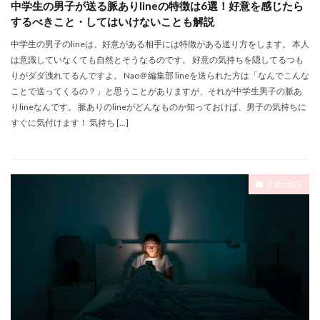
中学生の男子が送る脈ありlineの特徴は6選！好意を感じたら
するべきこと・してはいけないことも解説
中学生の男子のlineは、好意がある相手には特徴がある送り方をします。 本人
は意識していなくても自然とそうなるのです。 好意の気持ちを隠してるつも
りがダダ洩れてるんですよ。 Nao＠編集部 lineを送られた方は「なんでこんな
ことで送ってくるの？」と思うことがありますが、それが中学生男子の脈あ
りlineなんです。 脈ありのlineがどんなものか知っておけば、男子の気持ちに
すぐに気付けます！ 気持ち […]
恋愛の悩み