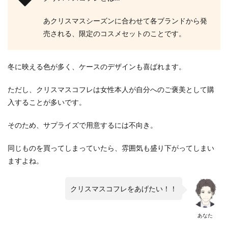
あクリスマスシーズンに合わせて各ブランドから発
売される、限定のコスメセットのことです。
冬に映える色が多く、ケースのデザインも喜ばれます。
ただし、クリスマスコフレは女性本人が自分へのご褒美として購
入することが多いです。
そのため、サプライズで用意するには不向き。
同じものを買ってしまっていたら、雰囲気も盛り下がってしまい
ますよね。
クリスマスコフレをあげたい！！
あなた