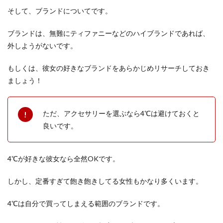
そして、ブランドについてです。
ブランドは、無難にティファニーなどのハイブランドであれば、
外しようがないです。
もしくは、彼女の好きなブランドをあらかじめリサーチしておき
ましょう！
ただ、アクセサリーを選ぶなら4℃は避けておくと
良いです。
4℃が好きな彼女なら全然OKです。
しかし、定番すぎて飽き飽きしてる女性もかなり多くいます。
4℃は自分で買ってしまえる範囲のブランドです。