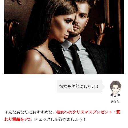
彼女を笑顔にしたい！
あなた
そんなあなたにおすすめな、
彼女へのクリスマスプレゼント・変
わり種編を5つ
、チェックして行きましょう！