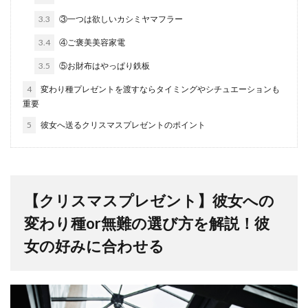
3.3
③一つは欲しいカシミヤマフラー
3.4
④ご褒美美容家電
3.5
⑤お財布はやっぱり鉄板
4
変わり種プレゼントを渡すならタイミングやシチュエーションも
重要
5
彼女へ送るクリスマスプレゼントのポイント
【クリスマスプレゼント】彼女への
変わり種or無難の選び方を解説！彼
女の好みに合わせる