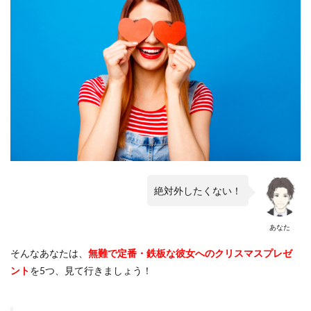
絶対外したくない！
あなた
そんなあなたは、
無難で定番・鉄板な彼女へのクリスマスプレゼ
ント
を5つ、見て行きましょう！