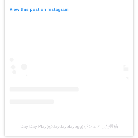
View this post on Instagram
Day Day Play(@daydayplayegg)がシェアした投稿