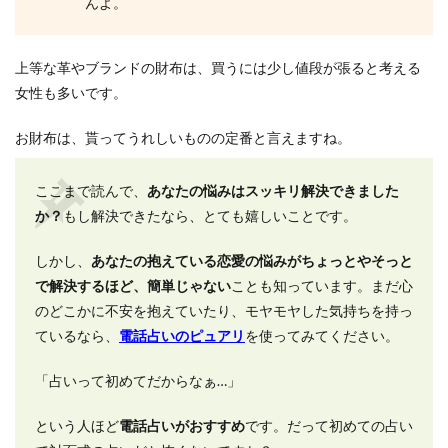
んよ。
上等な革やブランドの財布は、買うには少し値段が張ると考える
女性も多いです。
お財布は、貰ってうれしいものの定番と言えますね。
ここまで読んで、
あなたの悩みはスッキリ解決できました
か？
もし解決できたなら、とても嬉しいことです。
しかし、
あなたの抱えている恋愛の悩みがちょっとやそっと
で解決するほど、簡単じゃない
ことも知っています。まだ心
のどこかに不安を抱えていたり、モヤモヤした気持ちを持っ
ているなら、
電話占いのピュアリ
を使ってみてください。
「占いって初めてだからなぁ…」
という人ほど
電話占いがおすすめ
です。だって初めての占い