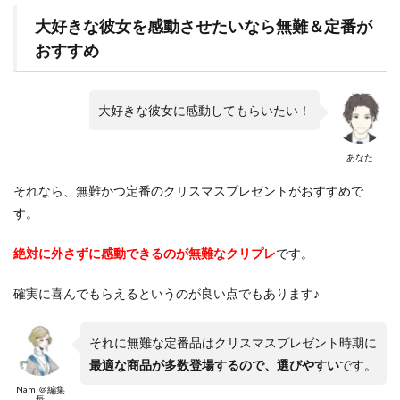
大好きな彼女を感動させたいなら無難＆定番が
おすすめ
大好きな彼女に感動してもらいたい！
あなた
それなら、無難かつ定番のクリスマスプレゼントがおすすめで
す。
絶対に外さずに感動できるのが無難なクリプレ
です。
確実に喜んでもらえるというのが良い点でもあります♪
それに無難な定番品はクリスマスプレゼント時期に
最適な商品が多数登場するので、選びやすい
です。
Nami＠編集
長