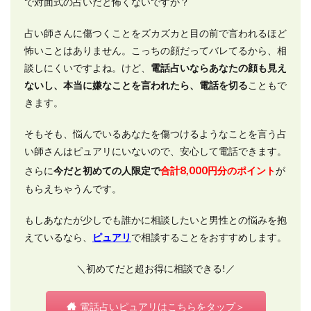
で対面式の占いだと怖くないですか？
占い師さんに傷つくことをズカズカと目の前で言われるほど
怖いことはありません。こっちの顔だってバレてるから、相
談しにくいですよね。けど、
電話占いならあなたの顔も見え
ないし、本当に嫌なことを言われたら、電話を切る
こともで
きます。
そもそも、悩んでいるあなたを傷つけるようなことを言う占
い師さんはピュアリにいないので、安心して電話できます。
8,000
さらに
今だと初めての人限定で
合計
円分のポイント
が
もらえちゃうんです。
もしあなたが少しでも誰かに相談したいと男性との悩みを抱
えているなら、
ピュアリ
で相談することをおすすめします。
＼初めてだと超お得に相談できる!／
電話占いピュアリはこちらをタップ＞