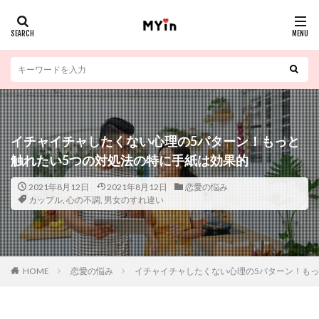
イチャイチャしたくない心理の5パターン！もっと
触れたい5つの対処法の特に手紙は効果的
2021年8月12日
2021年8月12日
恋愛の悩み
カップル
,
心の不調
,
男女のすれ違い
HOME
恋愛の悩み
イチャイチャしたくない心理の5パターン！もっ