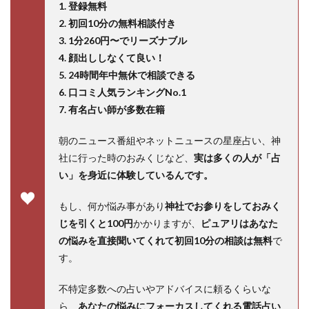
1. 登録無料
2. 初回10分の無料相談付き
3. 1分260円〜でリーズナブル
4. 顔出ししなくて良い！
5. 24時間年中無休で相談できる
6. 口コミ人気ランキングNo.1
7. 有名占い師が多数在籍
朝のニュース番組やネットニュースの星座占い、神
社に行った時のおみくじなど、
実は多くの人が「占
い」を身近に体験しているんです。
もし、何か悩み事があり
神社でお参りをしておみく
じを引くと100円
かかりますが、
ピュアリはあなた
の悩みを直接聞いてくれて初回10分の相談は無料
で
す。
不特定多数への占いやアドバイスに頼るくらいな
ら、
あなたの悩みにフォーカスしてくれる電話占い