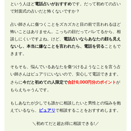
という人ほど
電話占いがおすすめ
です。だって初めての占い
で対面式の占いだと怖くないですか？
占い師さんに傷つくことをズカズカと目の前で言われるほど
怖いことはありません。こっちの顔だってバレてるから、相
談しにくいですよね。けど、
電話占いならあなたの顔も見え
ないし、本当に嫌なことを言われたら、電話を切る
こともで
きます。
そもそも、悩んでいるあなたを傷つけるようなことを言う占
い師さんはピュアリにいないので、安心して電話できます。
8,000
さらに
今だと初めての人限定で
合計
円分のポイント
が
もらえちゃうんです。
もしあなたが少しでも誰かに相談したいと男性との悩みを抱
えているなら、
ピュアリ
で相談することをおすすめします。
＼初めてだと超お得に相談できる!／