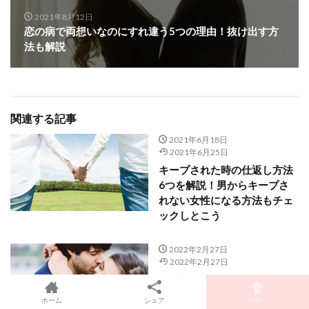
2021年8月12日
恋の病で両想いなのにすれ違う5つの理由！抜け出す方
法も解説
関連する記事
2021年6月18日
2021年6月25日
キープされた時の仕返し方法
6つを解説！男からキープさ
れない女性になる方法もチェ
ックしとこう
2022年2月27日
2022年2月27日
彼氏がいつできるか占いた
い！生年月日で当たる評判の
ホーム
シェア
TOPへ