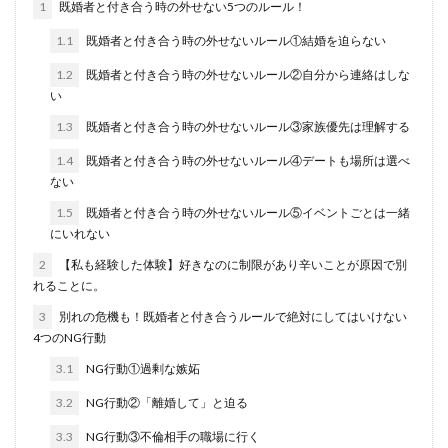
1
既婚者と付き合う時の外せない5つのルール！
1.1
既婚者と付き合う時の外せないルール①結婚を迫らない
1.2
既婚者と付き合う時の外せないルール②自分から連絡はしな
い
1.3
既婚者と付き合う時の外せないルール③家族優先は理解する
1.4
既婚者と付き合う時の外せないルール④デートも場所は選べ
ない
1.5
既婚者と付き合う時の外せないルール⑤イベントごとは一緒
にいれない
2
【私も経験した体験】好きなのに制限があり辛いことが原因で別
れることに。
3
別れの危機も！既婚者と付き合うルールで絶対にしてはいけない
4つのNG行動
3.1
NG行動①過剰な嫉妬
3.2
NG行動②「離婚して」と迫る
3.3
NG行動③不倫相手の職場に行く