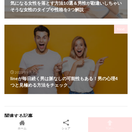
気になる女性を落とす方法10選＆男性が勘違いしちゃい
そうな女性のタイプや性格を3つ解説
Next
2021年9月3日
lineが毎日続く男は脈なしの可能性もある！男の心理4
つと見極める方法をチェック
関連する記事
2021年9月5日
2021年9月7日
ホーム
シェア
TOPへ