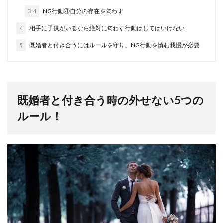
3.4
NG行動④自分の存在を匂わす
4
相手に子供がいるなら絶対に匂わす行動はしてはいけない
5
既婚者と付き合うにはルールを守り、NG行動を慎む我慢が必要
既婚者と付き合う時の外せない5つの
ルール！