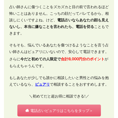
占い師さんに傷つくことをズカズカと目の前で言われるほど
怖いことはありません。こっちの顔だってバレてるから、相
談しにくいですよね。けど、
電話占いならあなたの顔も見え
ないし、本当に嫌なことを言われたら、電話を切る
こともで
きます。
そもそも、悩んでいるあなたを傷つけるようなことを言う占
い師さんはピュアリにいないので、安心して電話できます。
8,000
さらに
今だと初めての人限定で
合計
円分のポイント
が
もらえちゃうんです。
もしあなたが少しでも誰かに相談したいと男性との悩みを抱
えているなら、
ピュアリ
で相談することをおすすめします。
＼初めてだと超お得に相談できる!／
電話占いピュアリはこちらをタップ＞