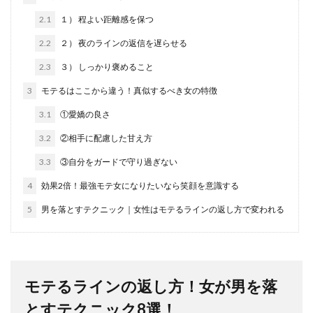
2.1
１） 程よい距離感を保つ
2.2
２） 夜のラインの返信を遅らせる
2.3
３） しっかり褒めること
3
モテるはここから違う！真似するべき女の特徴
3.1
①愛嬌の良さ
3.2
②相手に配慮した甘え方
3.3
③自分をガードで守り過ぎない
4
効果2倍！最強モテ女になりたいなら笑顔を意識する
5
男を落とすテクニック｜女性はモテるラインの返し方で変われる
モテるラインの返し方！女が男を落
とすテクニック8選！