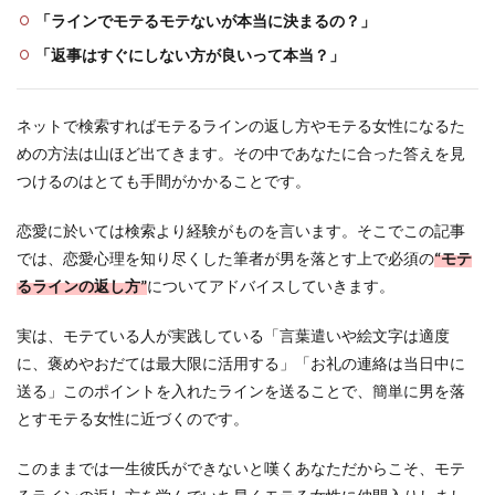
「ラインでモテるモテないが本当に決まるの？」
「返事はすぐにしない方が良いって本当？」
ネットで検索すればモテるラインの返し方やモテる女性になるた
めの方法は山ほど出てきます。その中であなたに合った答えを見
つけるのはとても手間がかかることです。
恋愛に於いては検索より経験がものを言います。そこでこの記事
では、恋愛心理を知り尽くした筆者が男を落とす上で必須の
“モテ
るラインの返し方”
についてアドバイスしていきます。
実は、モテている人が実践している「言葉遣いや絵文字は適度
に、褒めやおだては最大限に活用する」「お礼の連絡は当日中に
送る」このポイントを入れたラインを送ることで、簡単に男を落
とすモテる女性に近づくのです。
このままでは一生彼氏ができないと嘆くあなただからこそ、モテ