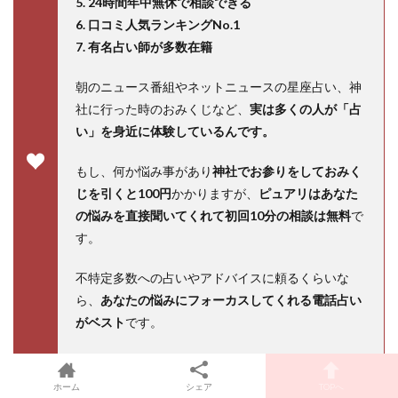
5. 24時間年中無休で相談できる
6. 口コミ人気ランキングNo.1
7. 有名占い師が多数在籍
朝のニュース番組やネットニュースの星座占い、神
社に行った時のおみくじなど、
実は多くの人が「占
い」を身近に体験しているんです。
もし、何か悩み事があり
神社でお参りをしておみく
じを引くと100円
かかりますが、
ピュアリはあなた
の悩みを直接聞いてくれて初回10分の相談は無料
で
す。
不特定多数への占いやアドバイスに頼るくらいな
ら、
あなたの悩みにフォーカスしてくれる電話占い
がベスト
です。
初回10分の無料相談を使って電話占いの凄さをいま
すぐ体感してみませんか？まずは
電話占いピュアリ
ホーム
シェア
TOPへ