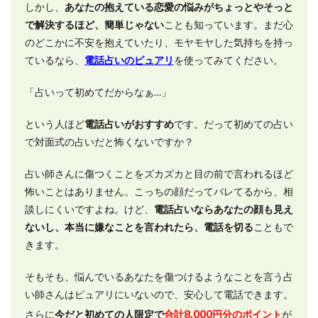
しかし、
あなたの抱えている恋愛の悩みがちょっとやそっと
で解決するほど、簡単じゃない
ことも知っています。まだ心
のどこかに不安を抱えていたり、モヤモヤした気持ちを持っ
ているなら、
電話占いのピュアリ
を使ってみてください。
「占いって初めてだからなぁ…」
という人ほど
電話占いがおすすめ
です。だって初めての占い
で対面式の占いだと怖くないですか？
占い師さんに傷つくことをズカズカと目の前で言われるほど
怖いことはありません。こっちの顔だってバレてるから、相
談しにくいですよね。けど、
電話占いならあなたの顔も見え
ないし、本当に嫌なことを言われたら、電話を切る
こともで
きます。
そもそも、悩んでいるあなたを傷つけるようなことを言う占
い師さんはピュアリにいないので、安心して電話できます。
8,000
さらに
今だと初めての人限定で
合計
円分のポイント
が