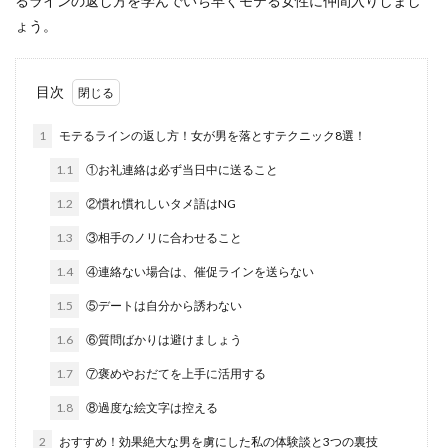
るラインの返し方を学んでいち早くモテる女性に仲間入りしまし
ょう。
目次
1
モテるラインの返し方！女が男を落とすテクニック8選！
1.1
①お礼連絡は必ず当日中に送ること
1.2
②慣れ慣れしいタメ語はNG
1.3
③相手のノリに合わせること
1.4
④連絡ない場合は、催促ラインを送らない
1.5
⑤デートは自分から誘わない
1.6
⑥質問ばかりは避けましょう
1.7
⑦褒めやおだてを上手に活用する
1.8
⑧過度な絵文字は控える
2
おすすめ！効果絶大な男を虜にした私の体験談と3つの裏技