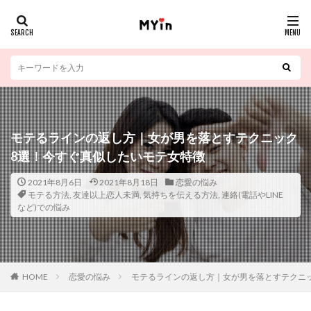
モテるラインの返し方｜女が男を落とすテクニック
8選！今すぐ真似したいモテ女特徴
2021年8月6日
2021年8月18日
恋愛の悩み
モテる方法
,
友達以上恋人未満
,
気持ちを伝える方法
,
連絡(電話やLINE
など)での悩み
HOME
恋愛の悩み
モテるラインの返し方｜女が男を落とすテクニ