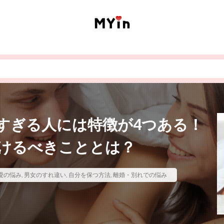
すぎる人には特徴が4つある！
けるべきこととは？
愛の悩み
,
男女のすれ違い
,
自分を保つ方法
,
離婚・別れでの悩み