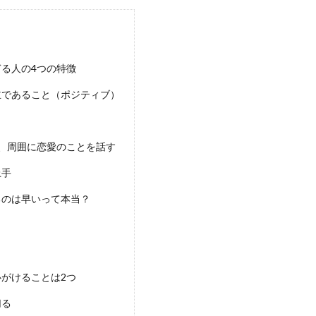
る人の4つの特徴
主であること（ポジティブ）
、周囲に恋愛のことを話す
上手
るのは早いって本当？
がけることは2つ
切る