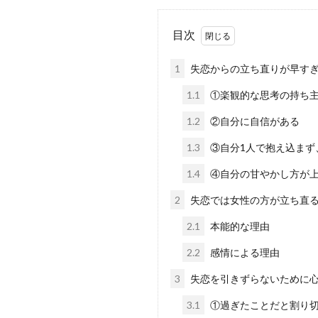
目次
1
失恋からの立ち直りが早すぎ
1.1
①楽観的な思考の持ち
1.2
②自分に自信がある
1.3
③自分1人で抱え込まず
1.4
④自分の甘やかし方が
2
失恋では女性の方が立ち直
2.1
本能的な理由
2.2
感情による理由
3
失恋を引きずらないために心
3.1
①過ぎたことだと割り