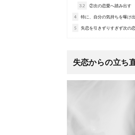
3.2
②次の恋愛へ踏み出す
4
特に、自分の気持ちを曝け
5
失恋を引きずりすぎず次の
失恋からの立ち