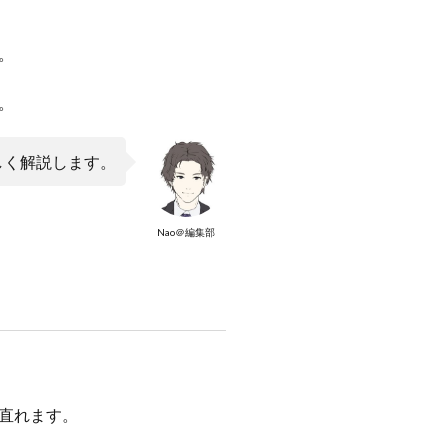
。
。
しく解説します。
Nao＠編集部
直れます。