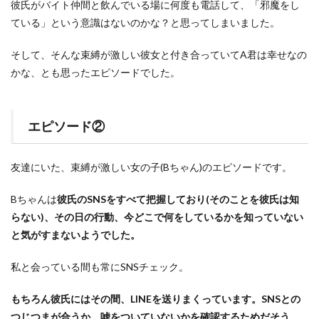
彼氏がバイト仲間と飲んでいる場に何度も電話して、「邪魔をし
ている」という意識はないのかな？と思ってしまいました。
そして、そんな束縛が激しい彼女と付き合っていてA君は幸せなの
かな、とも思ったエピソードでした。
エピソード②
友達にいた、束縛が激しい女の子(Bちゃん)のエピソードです。
Bちゃんは
彼氏のSNSをすべて把握しており(そのことを彼氏は知
らない)、その日の行動、今どこで何をしているかを知っていない
と気がすまないようでした。
私と会っている間も常にSNSチェック。
もちろん彼氏にはその間、LINEを送りまくっています。SNSとの
つじつまが合うか、嘘をついていないかを確認するためだそう