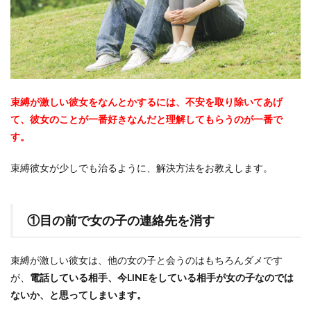
束縛が激しい彼女をなんとかするには、不安を取り除いてあげ
て、彼女のことが一番好きなんだと理解してもらうのが一番で
す。
束縛彼女が少しでも治るように、解決方法をお教えします。
①目の前で女の子の連絡先を消す
束縛が激しい彼女は、他の女の子と会うのはもちろんダメです
が、
電話している相手、今LINEをしている相手が女の子なのでは
ないか、と思ってしまいます。