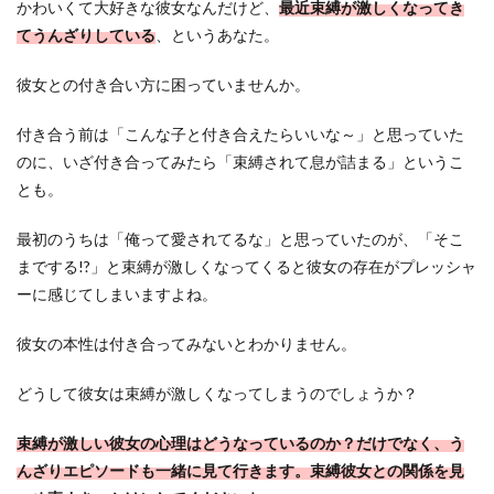
かわいくて大好きな彼女なんだけど、
最近束縛が激しくなってき
てうんざりしている
、というあなた。
彼女との付き合い方に困っていませんか。
付き合う前は「こんな子と付き合えたらいいな～」と思っていた
のに、いざ付き合ってみたら「束縛されて息が詰まる」というこ
とも。
最初のうちは「俺って愛されてるな」と思っていたのが、「そこ
までする!?」と束縛が激しくなってくると彼女の存在がプレッシャ
ーに感じてしまいますよね。
彼女の本性は付き合ってみないとわかりません。
どうして彼女は束縛が激しくなってしまうのでしょうか？
束縛が激しい彼女の心理はどうなっているのか？だけでなく、う
んざりエピソードも一緒に見て行きます。束縛彼女との関係を見