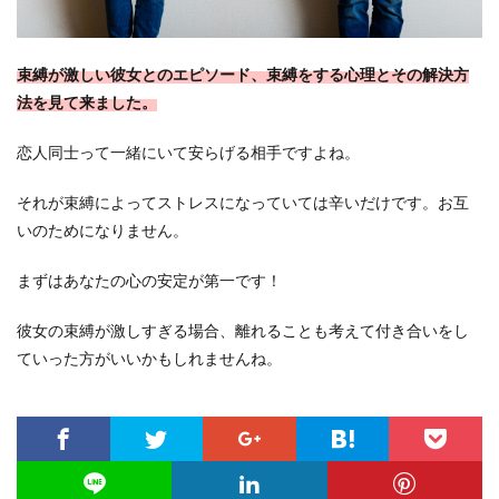
束縛が激しい彼女とのエピソード、束縛をする心理とその解決方
法を見て来ました。
恋人同士って一緒にいて安らげる相手ですよね。
それが束縛によってストレスになっていては辛いだけです。お互
いのためになりません。
まずはあなたの心の安定が第一です！
彼女の束縛が激しすぎる場合、離れることも考えて付き合いをし
ていった方がいいかもしれませんね。