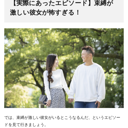
【実際にあったエピソード】束縛が
激しい彼女が怖すぎる！
では、束縛が激しい彼女がいるとこうなるんだ、というエピソー
ドを見て行きましょう。