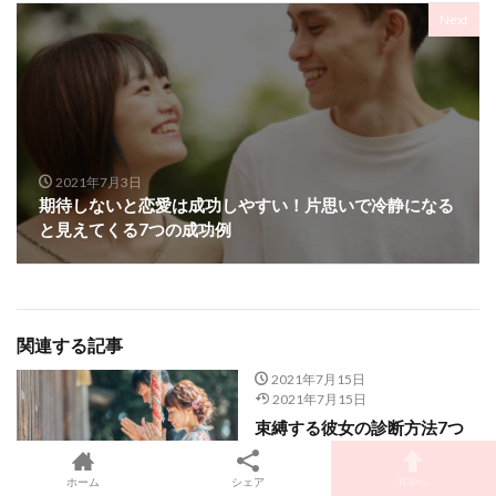
Next
2021年7月3日
期待しないと恋愛は成功しやすい！片思いで冷静になる
と見えてくる7つの成功例
関連する記事
2021年7月15日
2021年7月15日
束縛する彼女の診断方法7つ
を徹底解説！男性をドン引き
させる女性に当てはまるかチ
ホーム
シェア
TOPへ