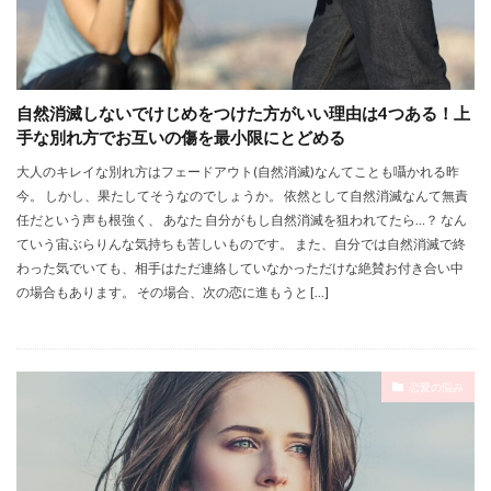
自然消滅しないでけじめをつけた方がいい理由は4つある！上
手な別れ方でお互いの傷を最小限にとどめる
大人のキレイな別れ方はフェードアウト(自然消滅)なんてことも囁かれる昨
今。 しかし、果たしてそうなのでしょうか。 依然として自然消滅なんて無責
任だという声も根強く、 あなた 自分がもし自然消滅を狙われてたら…？ なん
ていう宙ぶらりんな気持ちも苦しいものです。 また、自分では自然消滅で終
わった気でいても、相手はただ連絡していなかっただけな絶賛お付き合い中
の場合もあります。 その場合、次の恋に進もうと […]
恋愛の悩み