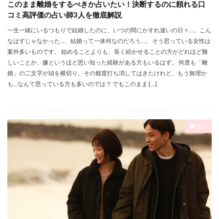
このまま離婚をするべきか占いたい！決断するのに頼れる口
コミ高評価の占い師3人を徹底解説
一生一緒にいるつもりで結婚したのに、いつの間にかすれ違いの日々…。こん
なはずじゃなかった…、結婚って一体何なのだろう…。 そう思っている女性は
案外多いものです。 始めることよりも、長く続かせることの方がどれほど難
しいことか、嫌というほど思い知った経験がある方もいるはず。 何度も「離
婚」の二文字が頭を横切り、その都度打ち消してはきたけれど、もう無理か
も…なんて思っている方も多いのでは？ でもこのまま […]
占い