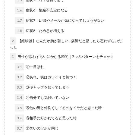
1.6
症状6：情緒不安定になる
1.7
症状7：LINEやメールが気になってしょうがない
1.8
症状8：ため息が増える
2
【経験談】なんだか胸が苦しい…病気だと思ったら恋わずらいだ
った
3
男性が恋わずらいにかかる瞬間｜7つのパターンをチェック
3.1
①一目ぼれ
3.2
②あれ、実はカワイイと気づく
3.3
③ギャップを知ってしまう
3.4
④自分でも気付いていない
3.5
⑤他の男と仲良くしてるのをイヤだと思った時
3.6
⑥相手に好かれてると思った時
3.7
⑦笑いのツボが同じ