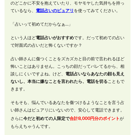
のどこかに不安を抱えていたり、モヤモヤした気持ちを持っ
ているなら、
電話占いのピュアリ
を使ってみてください。
「占いって初めてだからなぁ…」
という人ほど
電話占いがおすすめ
です。だって初めての占い
で対面式の占いだと怖くないですか？
占い師さんに傷つくことをズカズカと目の前で言われるほど
怖いことはありません。こっちの顔だってバレてるから、相
談しにくいですよね。けど、
電話占いならあなたの顔も見え
ないし、本当に嫌なことを言われたら、電話を切る
こともで
きます。
そもそも、悩んでいるあなたを傷つけるようなことを言う占
い師さんはピュアリにいないので、安心して電話できます。
8,000
さらに
今だと初めての人限定で
合計
円分のポイント
が
もらえちゃうんです。