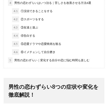
4
男性の恋わずらいはいつ治る｜苦しさを改善させる方法6選
4.1
①没頭できることをする
4.2
②スポーツをする
4.3
③友達と遊ぶ
4.4
④告白する
4.5
⑤恋愛ドラマや恋愛映画を観る
4.6
⑥イメチェンして自分磨き
5
男性の恋わずらい｜変化する自分や恋に悩む時間も楽しむ
男性の恋わずらい8つの症状や変化を
徹底解説！