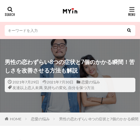
男性の恋わずらい8つの症状と7個のかかる瞬間！苦
しさを改善させる方法も解説
2021年7月29日
2021年7月30日
恋愛の悩み
友達以上恋人未満
,
気持ちの変化
,
自分を保つ方法
HOME
恋愛の悩み
男性の恋わずらい8つの症状と7個のかかる瞬間