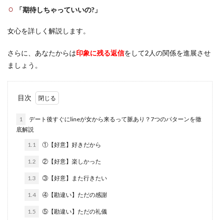
「期待しちゃっていいの?」
女心を詳しく解説します。
さらに、あなたからは
印象に残る返信
をして2人の関係を進展させ
ましょう。
目次
1
デート後すぐにlineが女から来るって脈あり？7つのパターンを徹
底解説
1.1
①【好意】好きだから
1.2
②【好意】楽しかった
1.3
③【好意】また行きたい
1.4
④【勘違い】ただの感謝
1.5
⑤【勘違い】ただの礼儀