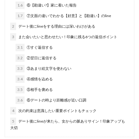
1.6
⑥【勘違い?】家に着いた報告
1.7
⑦文面の違いでわかる【好意】と【勘違い】のline
2
デート後にlineをする理由には深いわけがある
3
また会いたいと思わせたい！印象に残る6つの返信ポイント
3.1
①すぐ返信する
3.2
②翌日に返信する
3.3
③あまり絵文字を使わない
3.4
④感情を込める
3.5
⑤相手を褒める
3.6
⑥デートの時より距離感が近い口調
4
次の約束は意識したい重要ポイントもチェック
5
デート後にlineが来たら、女からの脈ありサイン！印象アップも
大切