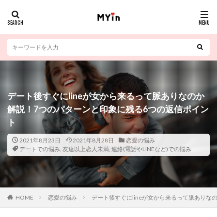
デート後すぐにlineが女から来るって脈ありなのか
解説！7つのパターンと印象に残る6つの返信ポイン
ト
2021年8月23日
2021年8月28日
恋愛の悩み
デートでの悩み
,
友達以上恋人未満
,
連絡(電話やLINEなど)での悩み
HOME
恋愛の悩み
デート後すぐにlineが女から来るって脈ありな