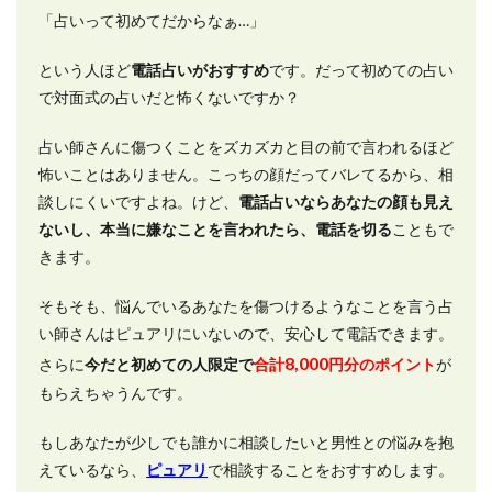
「占いって初めてだからなぁ…」
という人ほど
電話占いがおすすめ
です。だって初めての占い
で対面式の占いだと怖くないですか？
占い師さんに傷つくことをズカズカと目の前で言われるほど
怖いことはありません。こっちの顔だってバレてるから、相
談しにくいですよね。けど、
電話占いならあなたの顔も見え
ないし、本当に嫌なことを言われたら、電話を切る
こともで
きます。
そもそも、悩んでいるあなたを傷つけるようなことを言う占
い師さんはピュアリにいないので、安心して電話できます。
8,000
さらに
今だと初めての人限定で
合計
円分のポイント
が
もらえちゃうんです。
もしあなたが少しでも誰かに相談したいと男性との悩みを抱
えているなら、
ピュアリ
で相談することをおすすめします。