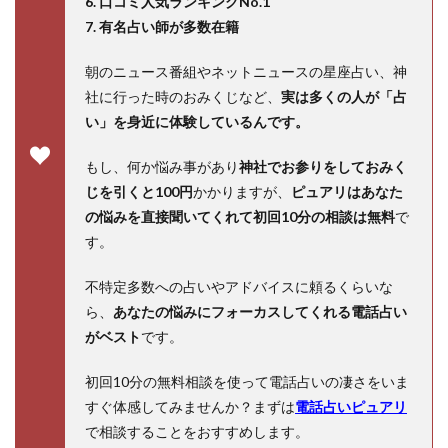
6. 口コミ人気ランキングNo.1
7. 有名占い師が多数在籍
朝のニュース番組やネットニュースの星座占い、神
社に行った時のおみくじなど、
実は多くの人が「占
い」を身近に体験しているんです。
もし、何か悩み事があり
神社でお参りをしておみく
じを引くと100円
かかりますが、
ピュアリはあなた
の悩みを直接聞いてくれて初回10分の相談は無料
で
す。
不特定多数への占いやアドバイスに頼るくらいな
ら、
あなたの悩みにフォーカスしてくれる電話占い
がベスト
です。
初回10分の無料相談を使って電話占いの凄さをいま
すぐ体感してみませんか？まずは
電話占いピュアリ
で相談することをおすすめします。