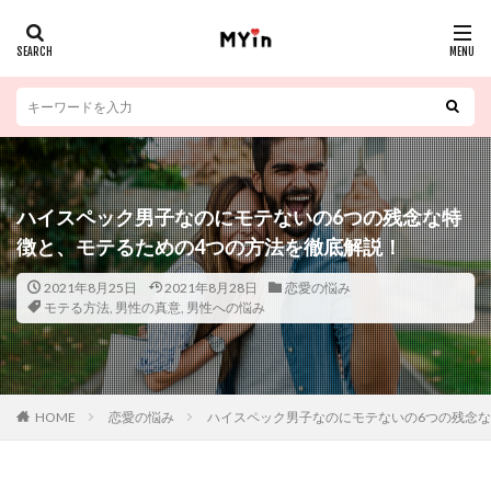
ハイスペック男子なのにモテないの6つの残念な特
徴と、モテるための4つの方法を徹底解説！
2021年8月25日
2021年8月28日
恋愛の悩み
モテる方法
,
男性の真意
,
男性への悩み
HOME
恋愛の悩み
ハイスペック男子なのにモテないの6つの残念な