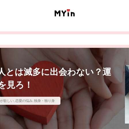
人とは滅多に出会わない？運
を見ろ！
が欲しい
,
恋愛の悩み
,
独身・独り身