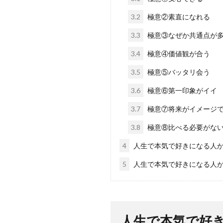
3.2
極意②素直になれる
3.3
極意③なぜか共通点が
3.4
極意④価値観が合う
3.5
極意⑤バッタリ会う
3.6
極意⑥第一印象がイイ
3.7
極意⑦将来がイメージ
3.8
極意⑧比べる必要がな
4
人生で本気で好きになる人
5
人生で本気で好きになる人
人生で本気で好