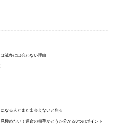
とは滅多に出会わない理由
恋
？
きになる人とまだ出会えないと焦る
見極めたい！運命の相手かどうか分かる8つのポイント