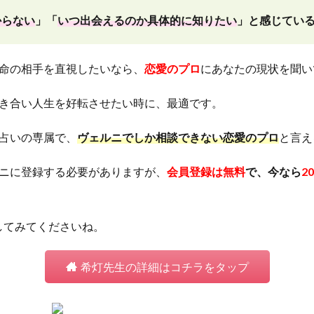
からない
」「
いつ出会えるのか具体的に知りたい
」と感じてい
命の相手を直視したいなら、
恋愛のプロ
にあなたの現状を聞い
き合い人生を好転させたい時に、最適です。
占いの専属で、
ヴェルニでしか相談できない恋愛のプロ
と言え
ニに登録する必要がありますが、
会員登録は無料
で、今なら
2
してみてくださいね。
希灯先生の詳細はコチラをタップ