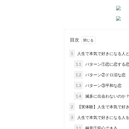
目次
1
人生で本気で好きになる人
1.1
パターン①恋に恋する
1.2
パターン②ドロ沼な恋
1.3
パターン③平和な恋
1.4
滅多に出会わないのか
2
【実体験】人生で本気で好
3
人生で本気で好きになる人を
3.1
極意①安心できる