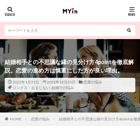
結婚相手との不思議な縁の見分け方4pointを徹底解
説。恋愛の進め方は慎重にした方が良い理由。
2022年1月21日
2022年12月31日
恋愛の悩み
ジンクス・おまじない
,
結婚での悩み
HOME
恋愛の悩み
結婚相手との不思議な縁の見分け方4pointを