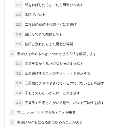
2.1
羽を伸ばしたくなったら男遊びへ走る
2.2
電話でバレる
2.3
二度目の結婚後も懲りずに男遊び
2.4
彼氏ができて離婚しても…
2.5
彼氏と別れたらまた男遊び再開
3
男遊びは止めるべき？やめさせる方法を解説します
3.1
①第三者から見た現状をそのまま話す
3.2
②男遊びすることのデメリットを提示する
3.3
③男性にチヤホヤされているのではないことを諭す
3.4
④もう知らないからね！と突き放す
3.5
⑤彼氏や旦那さんがいる場合、バレる可能性を話す
4
特に、ハッキリと突き放すことが重要
5
男遊びがクセになる前にやめることが大切