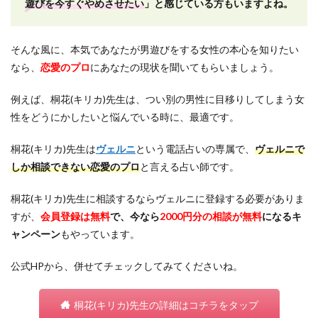
遊びを今すぐやめさせたい
」と感じている方もいますよね。
そんな風に、本気であなたが男遊びをする女性の本心を知りたい
なら、
恋愛のプロ
にあなたの現状を聞いてもらいましょう。
例えば、桐花(キリカ)先生は、つい別の男性に目移りしてしまう女
性をどうにかしたいと悩んでいる時に、最適です。
桐花(キリカ)先生は
ヴェルニ
という電話占いの専属で、
ヴェルニで
しか相談できない恋愛のプロ
と言える占い師です。
桐花(キリカ)先生に相談するならヴェルニに登録する必要がありま
すが、
会員登録は無料
で、今なら
2000円分の相談が無料
になるキ
ャンペーン
もやっています。
公式HPから、併せてチェックしてみてくださいね。
桐花(キリカ)先生の詳細はコチラをタップ