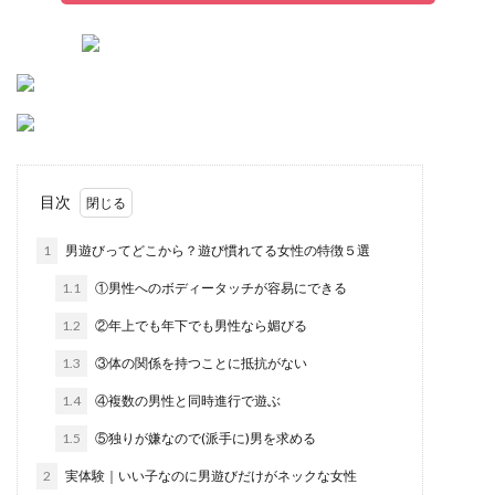
目次
1
男遊びってどこから？遊び慣れてる女性の特徴５選
1.1
①男性へのボディータッチが容易にできる
1.2
②年上でも年下でも男性なら媚びる
1.3
③体の関係を持つことに抵抗がない
1.4
④複数の男性と同時進行で遊ぶ
1.5
⑤独りが嫌なので(派手に)男を求める
2
実体験｜いい子なのに男遊びだけがネックな女性