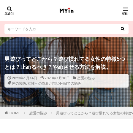
男遊びってどこから？遊び慣れてる女性の特徴5つ
とは？止めるべき？やめさせる方法を解説。
2023年1月14日
2023年1月10日
恋愛の悩み
体の関係
,
女性への悩み
,
浮気(不倫)での悩み
HOME
恋愛の悩み
男遊びってどこから？遊び慣れてる女性の特徴