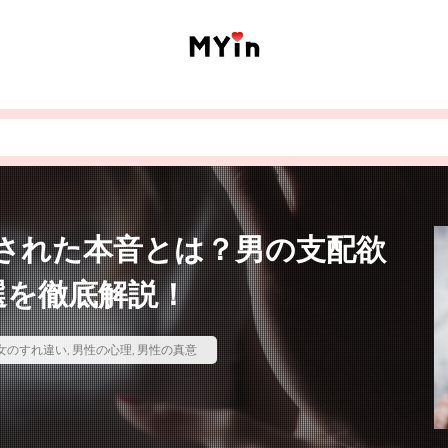
された本音とは？男の支配欲
選を徹底解説！
女のすれ違い
,
男性の心理
,
男性の真意