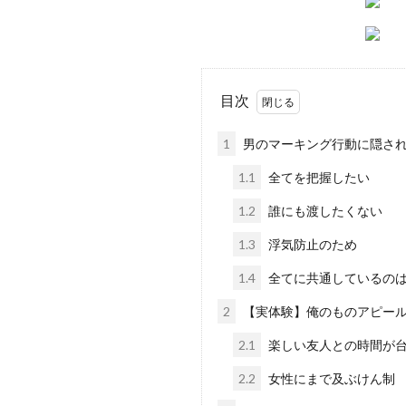
目次
1
男のマーキング行動に隠され
1.1
全てを把握したい
1.2
誰にも渡したくない
1.3
浮気防止のため
1.4
全てに共通しているの
2
【実体験】俺のものアピー
2.1
楽しい友人との時間が
2.2
女性にまで及ぶけん制