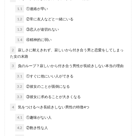
1.1
①連絡が早い
1.2
②常に友人などと一緒にいる
1.3
③恋人が途切れない
1.4
④精神的に弱い
2
寂しさに耐えきれず、寂しいから付き合う男と恋愛をしてしまっ
た女の末路
3
負のループ？寂しいから付き合う男性が長続きしない本当の理由
3.1
①すぐに他にいい人ができる
3.2
②彼女のことが面倒になる
3.3
③彼女に求めることが大きくなる
4
気をつけるべき長続きしない男性の特徴4つ
4.1
①趣味がない人
4.2
②飽き性な人