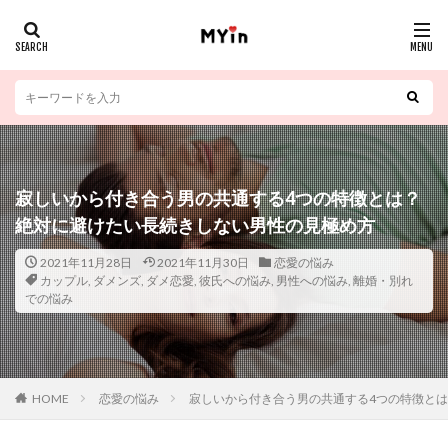
寂しいから付き合う男の共通する4つの特徴とは？
絶対に避けたい長続きしない男性の見極め方
2021年11月28日
2021年11月30日
恋愛の悩み
カップル
,
ダメンズ
,
ダメ恋愛
,
彼氏への悩み
,
男性への悩み
,
離婚・別れ
での悩み
HOME
恋愛の悩み
寂しいから付き合う男の共通する4つの特徴と