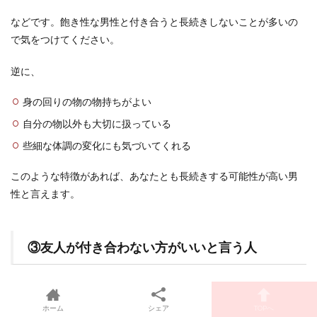
などです。飽き性な男性と付き合うと長続きしないことが多いの
で気をつけてください。
逆に、
身の回りの物の物持ちがよい
自分の物以外も大切に扱っている
些細な体調の変化にも気づいてくれる
このような特徴があれば、あなたとも長続きする可能性が高い男
性と言えます。
③友人が付き合わない方がいいと言う人
寂しいから付き合う人の中で長続きしない男性の特徴の3つ目は、
第三者目線のアドバイスとして、あなたの友人が付き合わない方
ホーム
シェア
TOPへ