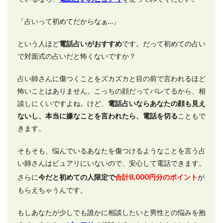
「占いって初めてだからなぁ…」
という人ほど
電話占いがおすすめ
です。だって初めての占い
で対面式の占いだと怖くないですか？
占い師さんに傷つくことをズカズカと目の前で言われるほど
怖いことはありません。こっちの顔だってバレてるから、相
談しにくいですよね。けど、
電話占いならあなたの顔も見え
ないし、本当に嫌なことを言われたら、電話を切る
こともで
きます。
そもそも、悩んでいるあなたを傷つけるようなことを言う占
い師さんはピュアリにいないので、安心して電話できます。
8,000
さらに
今だと初めての人限定で
合計
円分のポイント
が
もらえちゃうんです。
もしあなたが少しでも誰かに相談したいと男性との悩みを抱