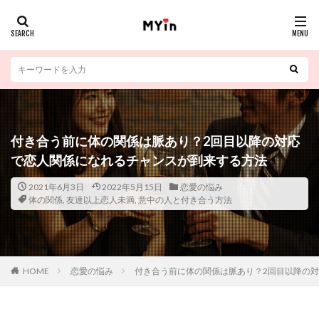
付き合う前に体の関係は脈あり？2回目以降の対応
で恋人関係になれるチャンスが到来する方法
2021年6月3日
2022年5月15日
恋愛の悩み
体の関係
,
友達以上恋人未満
,
意中の人と付き合う方法
HOME
恋愛の悩み
付き合う前に体の関係は脈あり？2回目以降の