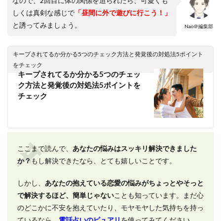
なので、2回目に体の関係を迫られたら、可愛くも
しくは真剣な感じで
「昼間に外で遊びに行こう！」
と誘ってみましょう。
Nao＠編集部
キープされてるか分かる5つのチェック方法と発覚後の対処法5ポイント
をチェック
キープされてるか分かる5つのチェッ
ク方法と発覚後の対処法5ポイントを
チェック
ここまで読んで、
あなたの悩みはスッキリ解決できました
か？
もし解決できたなら、とても嬉しいことです。
しかし、
あなたの抱えている恋愛の悩みがちょっとやそっと
で解決するほど、簡単じゃない
ことも知っています。まだ心
のどこかに不安を抱えていたり、モヤモヤした気持ちを持っ
ているなら、
電話占いのピュアリ
を使ってみてください。